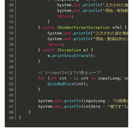
				System
.
out
.
println
(
"入力された値が
				System
.
out
.
println
(
"理由：有効範囲
return
;
}
}
catch
(
NumberFormatException
 nfe
)
{
			System
.
out
.
println
(
"入力された値が無効
			System
.
out
.
println
(
"理由：数値以外が入
return
;
}
catch
(
Exception
 e
)
{
			e
.
printStackTrace
(
)
;
}
// 2~inputIntまでの数をループ
for
(
int
 cnt 
=
2
;
 cnt 
<=
 inputLong
;
 cnt
dividedFive
(
cnt
)
;
}
		System
.
out
.
println
(
inputLong 
+
"の階乗の
		System
.
out
.
println
(
cntZero 
+
"個です"
)
;
}
}