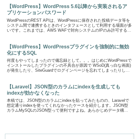
【WordPress】WordPress 5.6以降から実装されるア
プリケーションパスワード
WordPressのREST APIは、WordPressに保存された投稿データ等を
システム間で連携するときのインタフェースとして利用する場面が多
いです。これまでは、AWS WAFで対向システムのIPのみ許可すると
か独自でOAuthを用意す...
【WordPress】WordPressプラグインを強制的に無効
化にするSQL
何度もやってしまったので備忘録として。。。はじめにWordPressで
インストールしたプラグインの不具合が原因で WSoD(真っ白な画面)
が発生したり、SiteGuardでログインページを忘れてしまったりし
て、正常なログインが出来なくなっ...
【Laravel】JSON型のカラムにindexを生成しても
indexが効かなくなった
本稿では、JSON型のカラムにindexを貼ってみたものの、Laravelで
想定通りindexを使ってくれなかったケースを紹介します。JSON型
カラムMySQLのJSON型って便利ですよね。あらかじめデータ構造
を定義する必要が無いので、デー...