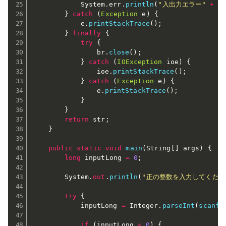
			System
.
err
.
println
(
"入出力エラー"
+
 i
}
catch
(
Exception
 e
)
{
			e
.
printStackTrace
(
)
;
}
finally
{
try
{
				br
.
close
(
)
;
}
catch
(
IOException
 ioe
)
{
				ioe
.
printStackTrace
(
)
;
}
catch
(
Exception
 e
)
{
				e
.
printStackTrace
(
)
;
}
}
return
 str
;
}
public
static
void
main
(
String
[
]
 args
)
{
long
 inputLong 
=
0
;
		System
.
out
.
println
(
"正の整数を入力してくださ
try
{
			inputLong 
=
 Integer
.
parseInt
(
scanf
(
if
(
inputLong 
<
0
)
{