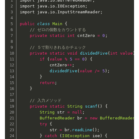
import java
.
io
.
BufferedReader
;
import java
.
io
.
IOException
;
import java
.
io
.
InputStreamReader
;
public
class
Main
{
// ゼロの個数をカウントする
private
static
int
 cntZero 
=
0
;
// ５で割りきれるかチェック
private
static
void
dividedFive
(
int
value
)
if
(
value
%
5
==
0
)
{
			cntZero
++
;
dividedFive
(
value
/=
5
)
;
}
return
;
}
// 入力メソッド
private
static
String
scanf
(
)
{
String
 str 
=
null
;
BufferedReader
 br 
=
new
BufferedReader
(
try
{
			str 
=
 br
.
readLine
(
)
;
}
catch
(
IOException
 ioe
)
{